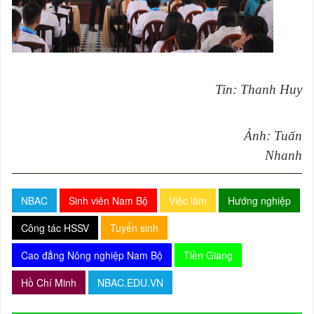
Tin: Thanh Huy
Ảnh: Tuấn
Nhanh
NBAC
Sinh viên Nam Bộ
Việc làm
Hướng nghiệp
Công tác HSSV
Tuyển sinh
Cao đẳng Nông nghiệp Nam Bộ
Tiền Giang
Hồ Chí Minh
NBAC.EDU.VN