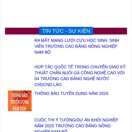
TIN TỨC - SỰ KIỆN
RA MẮT MẠNG LƯỚI CỰU HỌC SINH, SINH
VIÊN TRƯỜNG CAO ĐẲNG NÔNG NGHIỆP
NAM BỘ
HỢP TÁC QUỐC TẾ TRONG CHUYỂN GIAO KỸ
THUẬT CHĂN NUÔI GÀ CÔNG NGHỆ CAO VỚI
04 TRƯỜNG CAO ĐẲNG NGHỀ NƯỚC
CHDCND LÀO
THÔNG BÁO TUYỂN DỤNG NĂM 2026
CUỘC THI Ý TƯỞNG/DỰ ÁN KHỞI NGHIỆP
NĂM 2025 TRƯỜNG CAO ĐẲNG NÔNG
NGHIỆP NAM BỘ